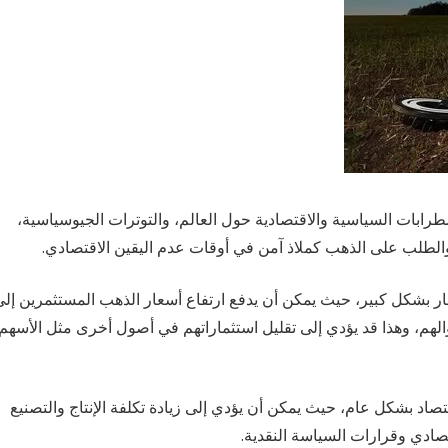
طرابات السياسية والاقتصادية حول العالم، والتوترات الجيوسياسية،
والطلب على الذهب كملاذ آمن في أوقات عدم اليقين الاقتصادي.
مار بشكل كبير، حيث يمكن أن يدفع ارتفاع أسعار الذهب المستثمرين إل
المنشورات الأخيرة
الهم، وهذا قد يؤدي إلى تقليل استثماراتهم في أصول أخرى مثل الأسهم 
Discover Hurghada: Easy Online Booking for
تصاد بشكل عام، حيث يمكن أن يؤدي إلى زيادة تكلفة الإنتاج والتصنيع
Exciting Excursions
قتصادي وقرارات السياسة النقدية.
9 يوليو الساعة 3:46 pm