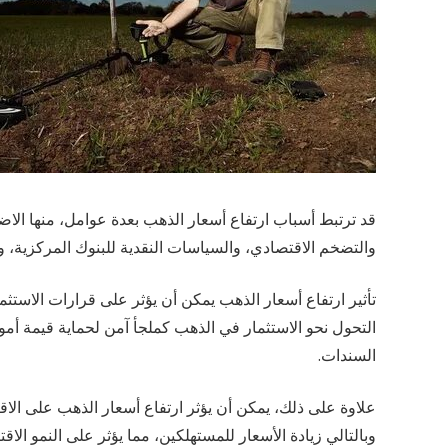
قد ترتبط أسباب ارتفاع أسعار الذهب بعدة عوامل، منها الاض
والتضخم الاقتصادي، والسياسات النقدية للبنوك المركزية، 
تأثير ارتفاع أسعار الذهب يمكن أن يؤثر على قرارات الاستث
electronicdartboardshop
التحول نحو الاستثمار في الذهب كملجأ آمن لحماية قيمة أمو
السندات.
موقع متخصص في معدات التنقيب عن الذهب، يقدم
علاوة على ذلك، يمكن أن يؤثر ارتفاع أسعار الذهب على الاق
أدوات وكشف وممرات وأدلة الخبراء لاستكشاف الذهب
وبالتالي زيادة الأسعار للمستهلكين، مما يؤثر على النمو الا
الحديث.