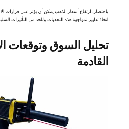
باختصار، ارتفاع أسعار الذهب يمكن أن يؤثر على قرارات ال
اتخاذ تدابير لمواجهة هذه التحديات وللحد من التأثيرات السلبي
تحليل السوق وتوقعات ال
القادمة