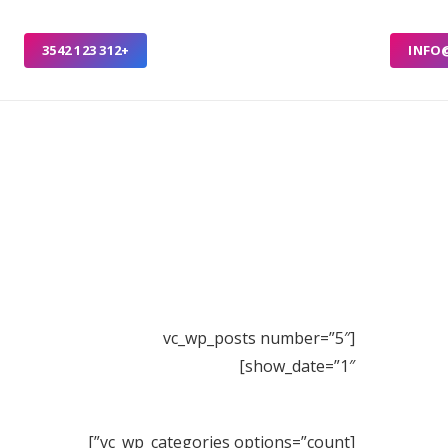
+312 123 3542
INFO
[vc_wp_posts number=”5″
show_date=”1″]
[vc_wp_categories options=”count”]