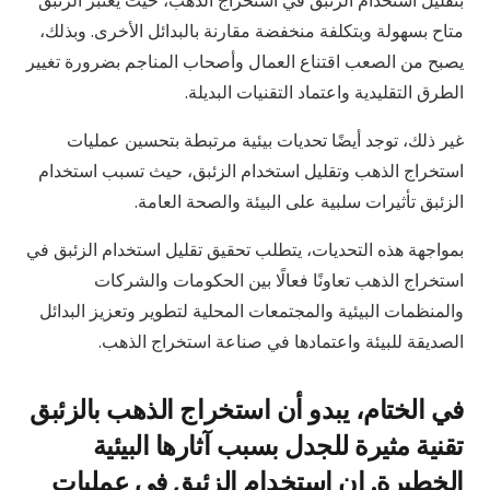
بتقليل استخدام الزئبق في استخراج الذهب، حيث يعتبر الزئبق
متاح بسهولة وبتكلفة منخفضة مقارنة بالبدائل الأخرى. وبذلك،
يصبح من الصعب اقتناع العمال وأصحاب المناجم بضرورة تغيير
الطرق التقليدية واعتماد التقنيات البديلة.
غير ذلك، توجد أيضًا تحديات بيئية مرتبطة بتحسين عمليات
استخراج الذهب وتقليل استخدام الزئبق، حيث تسبب استخدام
الزئبق تأثيرات سلبية على البيئة والصحة العامة.
بمواجهة هذه التحديات، يتطلب تحقيق تقليل استخدام الزئبق في
استخراج الذهب تعاونًا فعالًا بين الحكومات والشركات
والمنظمات البيئية والمجتمعات المحلية لتطوير وتعزيز البدائل
الصديقة للبيئة واعتمادها في صناعة استخراج الذهب.
في الختام، يبدو أن استخراج الذهب بالزئبق
تقنية مثيرة للجدل بسبب آثارها البيئية
الخطيرة. إن استخدام الزئبق في عمليات