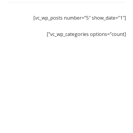
[vc_wp_posts number=”5″ show_date=”1″]
[vc_wp_categories options=”count”]