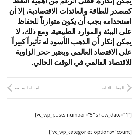
يمكن إنكاره. فعلى الرغم من أهمية النفط
كمصدر للطاقة والعائدات الاقتصادية، إلا أن
استخدامه يجب أن يكون متوازناً للحفاظ
على البيئة والموارد الطبيعية. ومع ذلك، لا
يمكن إنكار أن الذهب الأسود له تأثيراً كبيراً
على الاقتصاد العالمي ويعتبر حجر الزاوية
للاقتصاد العالمي في الوقت الحالي.
المقالة التالية
المقالة السابقة
[vc_wp_posts number=”5″ show_date=”1″]
[vc_wp_categories options=”count”]