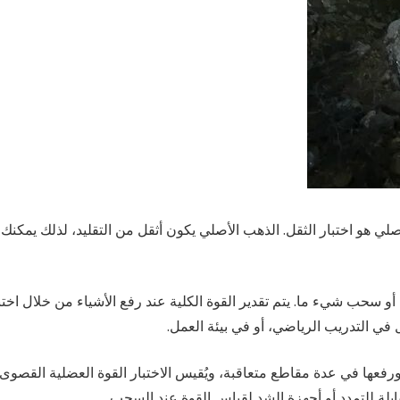
ي هو اختبار الثقل. الذهب الأصلي يكون أثقل من التقليد، لذلك يمكنك
المنشورات الأخيرة
و سحب شيء ما. يتم تقدير القوة الكلية عند رفع الأشياء من خلال اختب
 في التدريب الرياضي، أو في بيئة العمل.
Discover Hurghada: Easy Online Booking for
Exciting Excursions
رفعها في عدة مقاطع متعاقبة، ويُقيس الاختبار القوة العضلية القصوى
9 يوليو الساعة 3:46 pm
لة للتمدد أو أجهزة الشد لقياس القوة عند السحب.