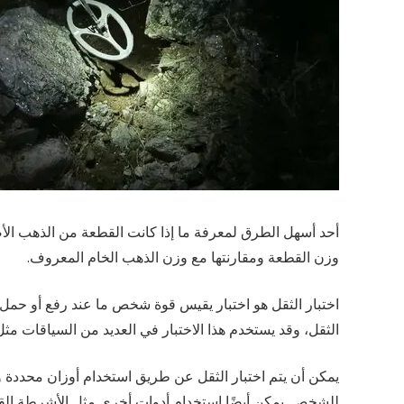
أحد أسهل الطرق لمعرفة ما إذا كانت القطعة من الذهب الأصل
وزن القطعة ومقارنتها مع وزن الذهب الخام المعروف.
electronicdartboardshop
اختبار الثقل هو اختبار يقيس قوة شخص ما عند رفع أو حمل أ
الثقل، وقد يستخدم هذا الاختبار في العديد من السياقات مثل
موقع متخصص في معدات التنقيب عن الذهب، يقدم
أدوات وكشف وممرات وأدلة الخبراء لاستكشاف الذهب
يمكن أن يتم اختبار الثقل عن طريق استخدام أوزان محددة و
الحديث.
للشخص. يمكن أيضًا استخدام أدوات أخرى مثل الأشرطة القاب