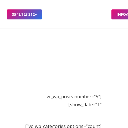
+312 123 3542
INFO
[vc_wp_posts number=”5″
show_date=”1″]
[vc_wp_categories options=”count”]