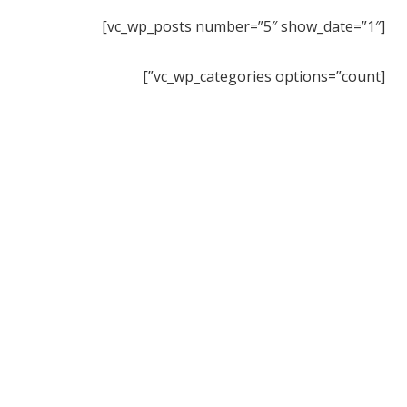
[vc_wp_posts number=”5″ show_date=”1″]
[vc_wp_categories options=”count”]