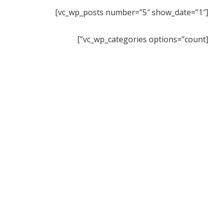
[vc_wp_posts number=”5″ show_date=”1″]
[vc_wp_categories options=”count”]