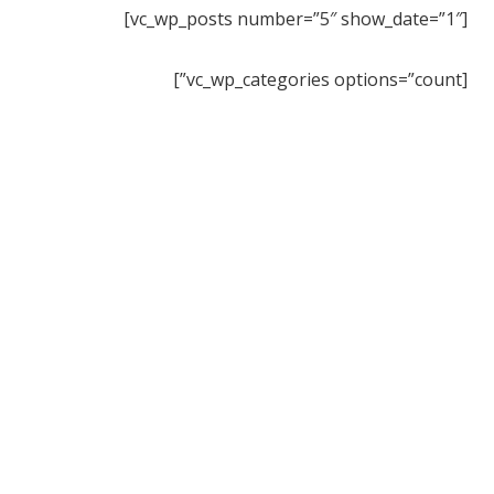
[vc_wp_posts number=”5″ show_date=”1″]
[vc_wp_categories options=”count”]