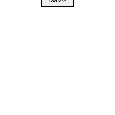
Load More
مواقع هامة
روابط سريعة