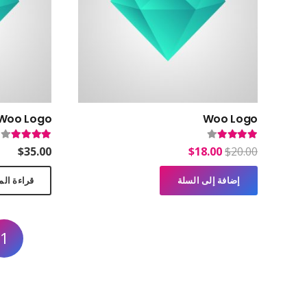
Woo Logo
Woo Logo
تم التقييم
4.00
من 5
تم التقييم
0
السعر
السعر
$
35.00
$
18.00
$
20.00
الأصلي
الحالي
إضافة إلى السلة
قراءة الم
هو:
هو:
$18.00.
$20.00.
1
electronicdartboardshop