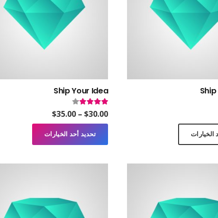
Ship Your Idea
Ship
5.0
من 5
تم التقييم
4.00
من 5
نطاق
$
35.00
–
$
30.00
السعر:
هناك
هناك
 الخيارات
تحديد أحد الخيارات
من
العديد
العديد
من
من
خلال
الأشكال
الأشكال
المختلفة
المختلفة
لهذا
لهذا
المنتج.
المنتج.