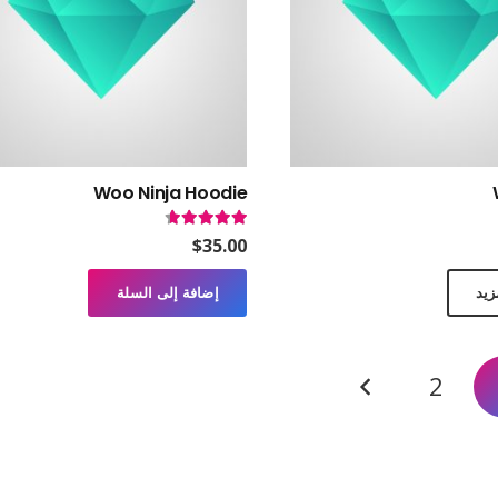
يمكن
يمكن
اختيار
اختيار
الخيارات
الخيارات
على
على
صفحة
صفحة
المنتج
المنتج
Woo Ninja Hoodie
4.0
من 5
تم التقييم
4.50
من 5
$
35.00
زيد
إضافة إلى السلة
2
المنشورات الأخيرة