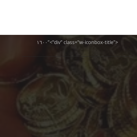
info@electronicdartboardshop.com
+321 123 ٤٥٦٧٥٥٥
<”div” class="w-iconbox-title">”١٦٠٠