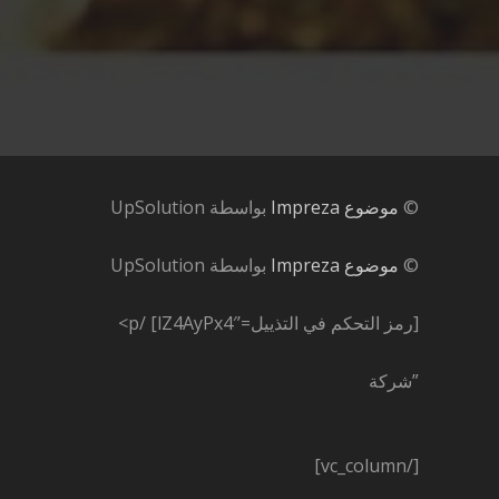
©
موضوع Impreza
بواسطة UpSolution
©
موضوع Impreza
بواسطة UpSolution
[رمز التحكم في التذييل=’lZ4AyPx4′]
/p>
”شركة
[/vc_column]