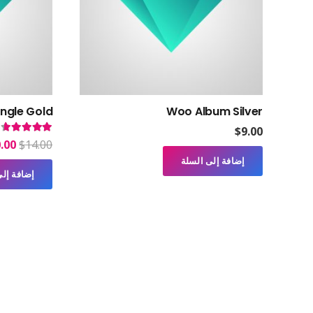
ngle Gold
Woo Album Silver
$
9.00
تم التقييم
0
السع
.00
$
14.00
إضافة إلى السلة
الأص
إضافة إلى
هو:
$14.00.