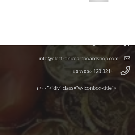
جهات الاتصال
info@electronicdartboardshop.com
+321 123 ٤٥٦٧٥٥٥
<”div” class="w-iconbox-title">”١٦٠٠