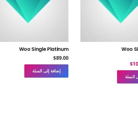
Woo Single Platinum
Woo Si
$
89.00
4.5
من 5
ر
السعر
$
10
إضافة إلى السلة
لي
الحالي
 السلة
هو:
$10.00.